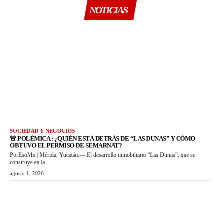
NOTICIAS
SOCIEDAD Y NEGOCIOS
🚨 POLÉMICA : ¿QUIÉN ESTÁ DETRÁS DE “LAS DUNAS” Y CÓMO
OBTUVO EL PERMISO DE SEMARNAT?
PorEsoMx | Mérida, Yucatán.— El desarrollo inmobiliario “Las Dunas”, que se
construye en la...
agosto 1, 2026