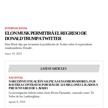
INTERNACIONAL
ELON MUSK PERMITIRÁ EL REGRESO DE
DONALD TRUMP A TWITTER
Elon Musk dijo que levantaría la prohibición de Twitter sobre el expresidente
estadounidense Donald...
mayo 10, 2022
LATEST ARTICLES
NACIONAL
NARCOINVESTIGACIÓN SALPICA A EXGOBERNADORES; FGR
RASTREA CONTRATOS POR MÁS DE 324 MILLONES LIGADOS A
PRESUNTA RED DE LAVADO
La investigación federal contra Justo Rivera Parrazales, conocido como “El
Señor de los Lamborghinis...
agosto 6, 2026