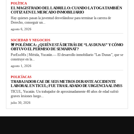
POLÍTICA
EL MAGISTRADO DEL LADRILLO: CUANDO LA TOGA TAMBIÉN
COTIZA EN EL MERCADO INMOBILIARIO
Hay quienes pasan la juventud desvelándose para terminar la carrera de
Derecho, conseguir un...
agosto 6, 2026
SOCIEDAD Y NEGOCIOS
🚨 POLÉMICA : ¿QUIÉN ESTÁ DETRÁS DE “LAS DUNAS” Y CÓMO
OBTUVO EL PERMISO DE SEMARNAT?
PorEsoMx | Mérida, Yucatán.— El desarrollo inmobiliario “Las Dunas”, que se
construye en la...
agosto 1, 2026
POLICÍACAS
TRABAJADOR CAE DE SEIS METROS DURANTE ACCIDENTE
LABORAL EN TICUL; FUE TRASLADADO DE URGENCIA AL IMSS
TICUL, Yucatán. Un trabajador de aproximadamente 40 años de edad sufrió
graves lesiones luego...
julio 30, 2026