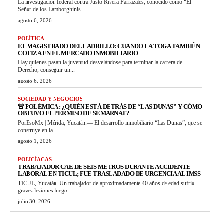
La investigación federal contra Justo Rivera Parrazales, conocido como “El
Señor de los Lamborghinis...
agosto 6, 2026
POLÍTICA
EL MAGISTRADO DEL LADRILLO: CUANDO LA TOGA TAMBIÉN
COTIZA EN EL MERCADO INMOBILIARIO
Hay quienes pasan la juventud desvelándose para terminar la carrera de
Derecho, conseguir un...
agosto 6, 2026
SOCIEDAD Y NEGOCIOS
🚨 POLÉMICA : ¿QUIÉN ESTÁ DETRÁS DE “LAS DUNAS” Y CÓMO
OBTUVO EL PERMISO DE SEMARNAT?
PorEsoMx | Mérida, Yucatán.— El desarrollo inmobiliario “Las Dunas”, que se
construye en la...
agosto 1, 2026
POLICÍACAS
TRABAJADOR CAE DE SEIS METROS DURANTE ACCIDENTE
LABORAL EN TICUL; FUE TRASLADADO DE URGENCIA AL IMSS
TICUL, Yucatán. Un trabajador de aproximadamente 40 años de edad sufrió
graves lesiones luego...
julio 30, 2026