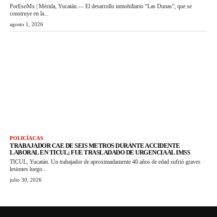
PorEsoMx | Mérida, Yucatán.— El desarrollo inmobiliario “Las Dunas”, que se
construye en la...
agosto 1, 2026
POLICÍACAS
TRABAJADOR CAE DE SEIS METROS DURANTE ACCIDENTE
LABORAL EN TICUL; FUE TRASLADADO DE URGENCIA AL IMSS
TICUL, Yucatán. Un trabajador de aproximadamente 40 años de edad sufrió graves
lesiones luego...
julio 30, 2026