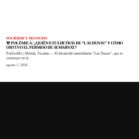
SOCIEDAD Y NEGOCIOS
🚨 POLÉMICA : ¿QUIÉN ESTÁ DETRÁS DE “LAS DUNAS” Y CÓMO
OBTUVO EL PERMISO DE SEMARNAT?
PorEsoMx | Mérida, Yucatán.— El desarrollo inmobiliario “Las Dunas”, que se
construye en la...
agosto 1, 2026