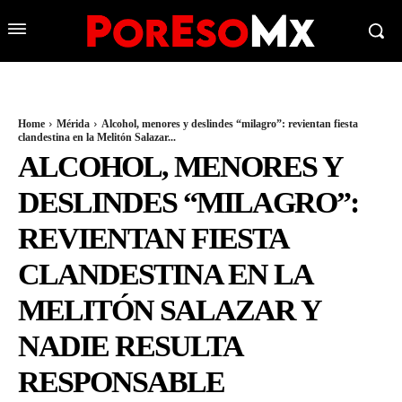
Home
Mérida
Alcohol, menores y deslindes “milagro”: revientan fiesta
clandestina en la Melitón Salazar...
ALCOHOL, MENORES Y
DESLINDES “MILAGRO”:
REVIENTAN FIESTA
CLANDESTINA EN LA
MELITÓN SALAZAR Y
NADIE RESULTA
RESPONSABLE