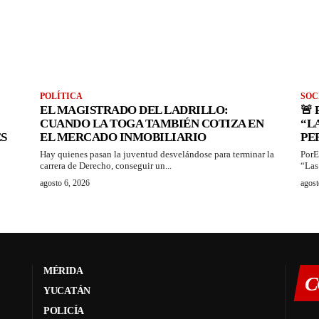
POLÍTICA
SOC
EL MAGISTRADO DEL LADRILLO:
🚨
CUANDO LA TOGA TAMBIÉN COTIZA EN
“L
S
EL MERCADO INMOBILIARIO
PE
Hay quienes pasan la juventud desvelándose para terminar la
PorE
carrera de Derecho, conseguir un...
“Las
agosto 6, 2026
agost
MÉRIDA
C
YUCATÁN
POLICÍA