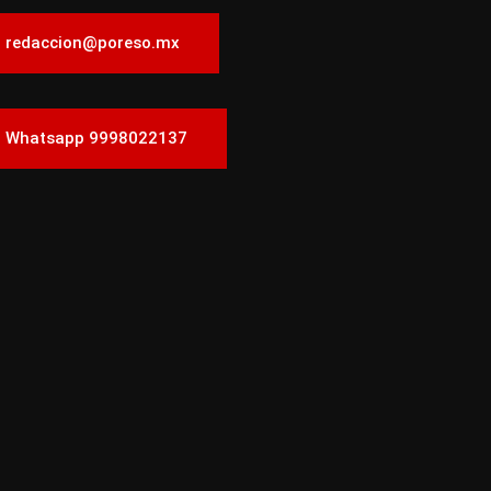
redaccion@poreso.mx
Whatsapp 9998022137