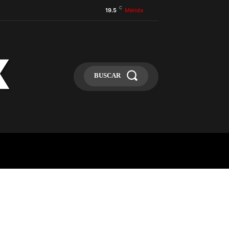
C
19.5
Mérida
BUSCAR
ULA
MÁS
MAS