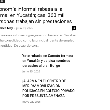
ida
onomía informal rebasa a la
rmal en Yucatán; casi 360 mil
rsonas trabajan sin prestaciones
cisco May
-
julio 23, 2026
0
conomía informal sigue ganando terreno en Yucatán
 ha consolidado como la principal fuente de empleo
a entidad. De acuerdo con...
Yate robado en Cancún termina
en Yucatán y salpica nombres
cercados al clan Borge
junio 15, 2026
¡ALARMA EN EL CENTRO DE
MÉRIDA! MOVILIZACIÓN
POLICIACA EN COLEGIO PRIVADO
POR PRESUNTA AMENAZA
mayo 21, 2026