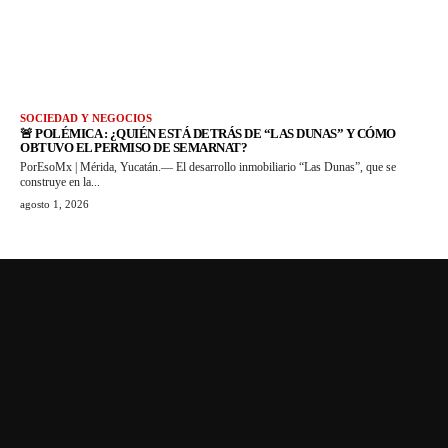
SOCIEDAD Y NEGOCIOS
🚨 POLÉMICA : ¿QUIÉN ESTÁ DETRÁS DE “LAS DUNAS” Y CÓMO
OBTUVO EL PERMISO DE SEMARNAT?
PorEsoMx | Mérida, Yucatán.— El desarrollo inmobiliario “Las Dunas”, que se
construye en la...
agosto 1, 2026