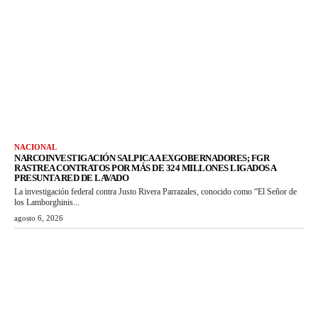
NACIONAL
NARCOINVESTIGACIÓN SALPICA A EXGOBERNADORES; FGR
RASTREA CONTRATOS POR MÁS DE 324 MILLONES LIGADOS A
PRESUNTA RED DE LAVADO
La investigación federal contra Justo Rivera Parrazales, conocido como “El Señor de
los Lamborghinis...
agosto 6, 2026