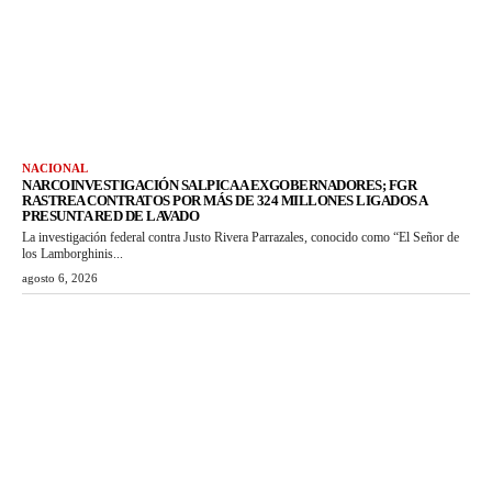
NACIONAL
NARCOINVESTIGACIÓN SALPICA A EXGOBERNADORES; FGR
RASTREA CONTRATOS POR MÁS DE 324 MILLONES LIGADOS A
PRESUNTA RED DE LAVADO
La investigación federal contra Justo Rivera Parrazales, conocido como “El Señor de
los Lamborghinis...
agosto 6, 2026