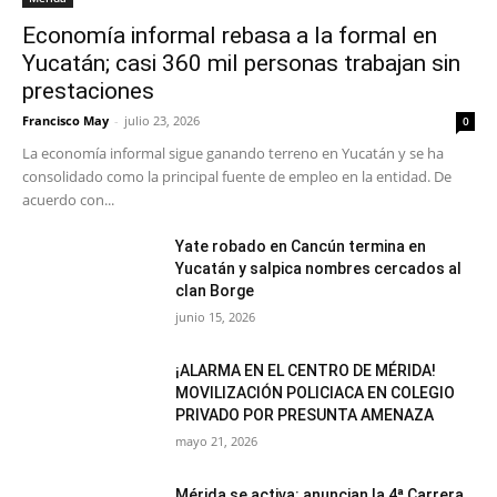
Economía informal rebasa a la formal en
Yucatán; casi 360 mil personas trabajan sin
prestaciones
Francisco May
-
julio 23, 2026
0
La economía informal sigue ganando terreno en Yucatán y se ha
consolidado como la principal fuente de empleo en la entidad. De
acuerdo con...
Yate robado en Cancún termina en
Yucatán y salpica nombres cercados al
clan Borge
junio 15, 2026
¡ALARMA EN EL CENTRO DE MÉRIDA!
MOVILIZACIÓN POLICIACA EN COLEGIO
PRIVADO POR PRESUNTA AMENAZA
mayo 21, 2026
Mérida se activa: anuncian la 4ª Carrera