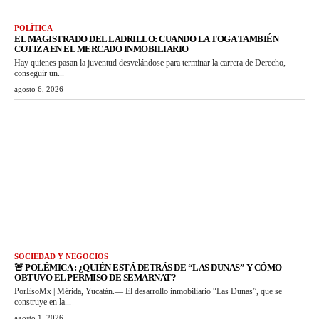
POLÍTICA
EL MAGISTRADO DEL LADRILLO: CUANDO LA TOGA TAMBIÉN
COTIZA EN EL MERCADO INMOBILIARIO
Hay quienes pasan la juventud desvelándose para terminar la carrera de Derecho,
conseguir un...
agosto 6, 2026
SOCIEDAD Y NEGOCIOS
🚨 POLÉMICA : ¿QUIÉN ESTÁ DETRÁS DE “LAS DUNAS” Y CÓMO
OBTUVO EL PERMISO DE SEMARNAT?
PorEsoMx | Mérida, Yucatán.— El desarrollo inmobiliario “Las Dunas”, que se
construye en la...
agosto 1, 2026