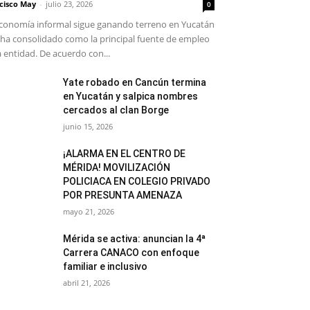
cisco May
-
julio 23, 2026
0
conomía informal sigue ganando terreno en Yucatán
 ha consolidado como la principal fuente de empleo
a entidad. De acuerdo con...
Yate robado en Cancún termina
en Yucatán y salpica nombres
cercados al clan Borge
junio 15, 2026
¡ALARMA EN EL CENTRO DE
MÉRIDA! MOVILIZACIÓN
POLICIACA EN COLEGIO PRIVADO
POR PRESUNTA AMENAZA
mayo 21, 2026
Mérida se activa: anuncian la 4ª
Carrera CANACO con enfoque
familiar e inclusivo
abril 21, 2026