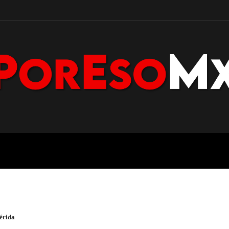
POLICÍA
NACIONAL
PENÍNS
érida