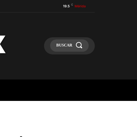
C
19.5
Mérida
BUSCAR
ULA
MÁS
MAS