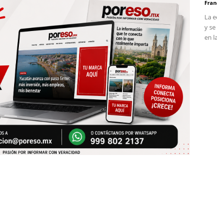
Fran
La e
y se
en l