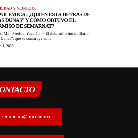
IEDAD Y NEGOCIOS
 POLÉMICA : ¿QUIÉN ESTÁ DETRÁS DE
AS DUNAS” Y CÓMO OBTUVO EL
RMISO DE SEMARNAT?
soMx | Mérida, Yucatán.— El desarrollo inmobiliario
 Dunas”, que se construye en la...
o 1, 2026
ONTACTO
redaccion@poreso.mx