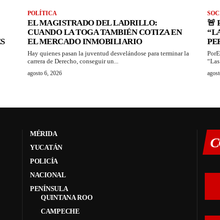
POLÍTICA
SOC
EL MAGISTRADO DEL LADRILLO:
🚨
CUANDO LA TOGA TAMBIÉN COTIZA EN
“L
S
EL MERCADO INMOBILIARIO
PE
Hay quienes pasan la juventud desvelándose para terminar la
PorE
carrera de Derecho, conseguir un...
“Las
agosto 6, 2026
agost
MÉRIDA
C
YUCATÁN
POLICÍA
NACIONAL
PENÍNSULA
QUINTANA ROO
CAMPECHE